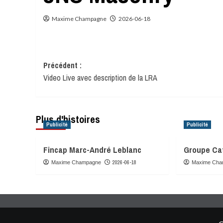
Maxime Champagne
2026-06-18
Navigation
Précédent :
Video Live avec description de la LRA
d’article
Plus d'histoires
Publicité
Publicité
Fincap Marc-André Leblanc
Groupe Cat
2026-06-18
Maxime Champagne
Maxime Cha