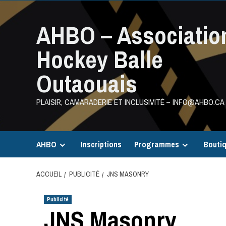
Aller
au
AHBO – Associatio
contenu
Hockey Balle
Outaouais
PLAISIR, CAMARADERIE ET INCLUSIVITÉ – INFO@AHBO.CA
AHBO
Inscriptions
Programmes
Bouti
ACCUEIL
PUBLICITÉ
JNS MASONRY
Publicité
JNS Masonry