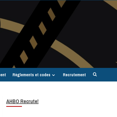
ent
Règlements et codes
Recrutement
AHBO Recrute!