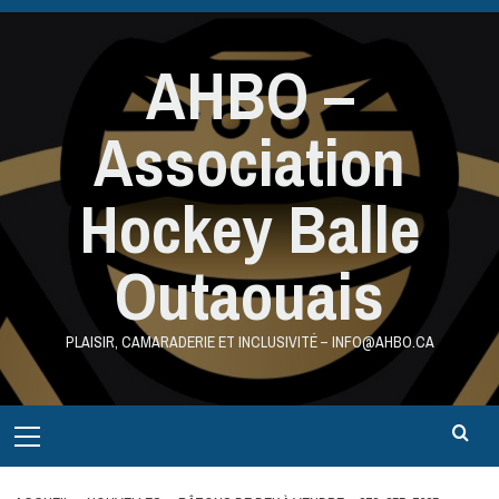
Aller
au
AHBO –
contenu
Association
Hockey Balle
Outaouais
PLAISIR, CAMARADERIE ET INCLUSIVITÉ – INFO@AHBO.CA
Primary
Menu