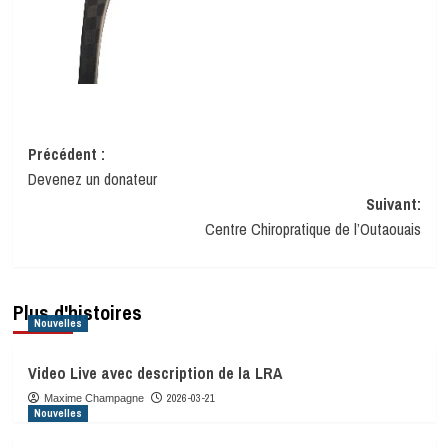
Navigation
Précédent :
Devenez un donateur
d’article
Suivant:
Centre Chiropratique de l’Outaouais
Plus d'histoires
Nouvelles
Video Live avec description de la LRA
2026-03-21
Maxime Champagne
Nouvelles