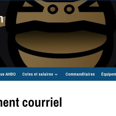
n
que AHBO
Cotes et salaires
Commanditaires
Équipem
ent courriel