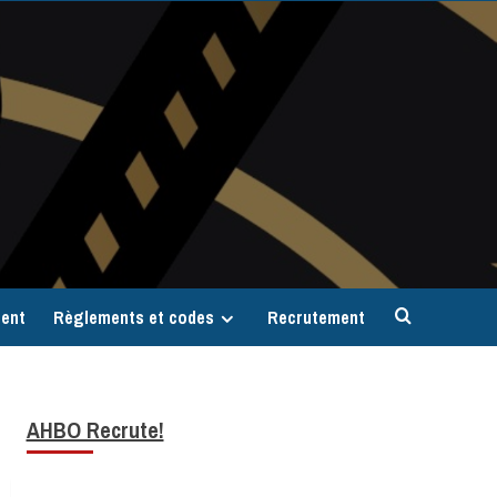
ent
Règlements et codes
Recrutement
AHBO Recrute!