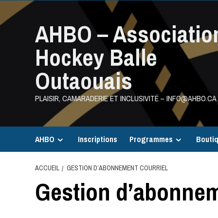
Aller
au
AHBO – Associatio
contenu
Hockey Balle
Outaouais
PLAISIR, CAMARADERIE ET INCLUSIVITÉ – INFO@AHBO.CA
AHBO
Inscriptions
Programmes
Bouti
ACCUEIL
GESTION D’ABONNEMENT COURRIEL
Gestion d’abonnem