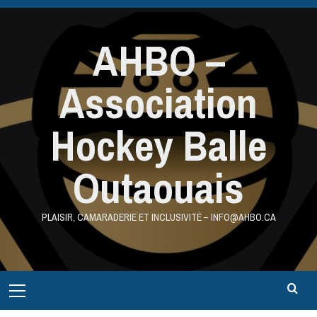
Aller
au
AHBO –
contenu
Association
Hockey Balle
Outaouais
PLAISIR, CAMARADERIE ET INCLUSIVITÉ – INFO@AHBO.CA
Primary
Menu