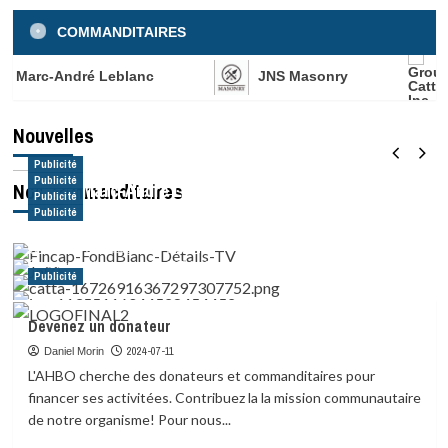
COMMANDITAIRES
p Marc-André Leblanc
JNS Masonry
Nouvelles
Video Live avec description de la LRA
Nouvelles
2026-03-21
Maxime Champagne
Publicité
Publicité
Nos commanditaires
Fincap Marc-André Leblanc
Publicité
JNS Masonry
Publicité
Groupe Catta Inc.
2026-06-18
Maxime Champagne
IGA Extra Famille Plamondon
2026-06-18
Maxime Champagne
2025-04-27
Maxime Champagne
2025-04-27
Maxime Champagne
Publicité
Devenez un donateur
2024-07-11
Daniel Morin
L'AHBO cherche des donateurs et commanditaires pour
financer ses activitées. Contribuez la la mission communautaire
de notre organisme! Pour nous...