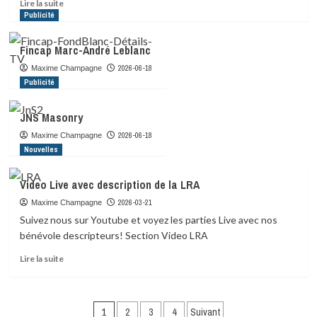
En
Lire la suite
savoir
Publicité
plus
sur
Fincap Marc-André Leblanc
Devenez
un
2026-06-18
Maxime Champagne
donateur
Publicité
JNS Masonry
2026-06-18
Maxime Champagne
Nouvelles
Video Live avec description de la LRA
2026-03-21
Maxime Champagne
Suivez nous sur Youtube et voyez les parties Live avec nos
bénévole descripteurs! Section Video LRA
En
Lire la suite
savoir
plus
sur
Pagination
Video
1
2
3
4
Suivant